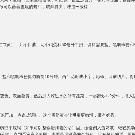
候可以蘸着盘底的酱汁，咸鲜脆爽，味道一级棒！
红或黄）、几个口蘑、两个鸡蛋和50毫升牛奶。调料需要盐、黑胡椒粉和
酒、盐和黑胡椒粉抓匀腌制10分钟。西兰花掰成小朵，彩椒、口蘑切片。将
至变色、表面微黄，然后加入焯过水的所有蔬菜，一起翻炒1-2分钟，撒入
，可以再加一点点盐调味。这个蛋奶液会让烘蛋更嫩滑，带有奶香。
的烤碗或平底锅（如果可以整锅进烤箱的话）里。缓慢倒入蛋奶液，轻轻晃动
-20分钟，直到蛋液完全凝固、表面呈现漂亮的金黄色。没有烤箱的话，用