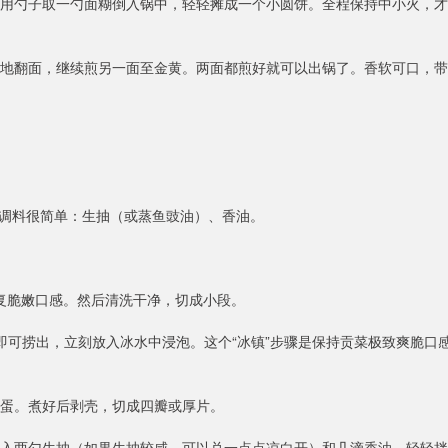
热。用勺子取一勺面糊倒入锅中，轻轻摊成一个小圆饼。全程保持中小火，才
小心地翻面，继续煎另一面至金黄。两面都煎好就可以出锅了。香软可口，带
调料很简单：生抽（或蒸鱼豉油）、香油。
恢复脆嫩口感。然后清洗干净，切成小段。
钟即可捞出，立刻放入冰水中浸泡。这个“冰镇”步骤是保持贡菜极致爽脆口
煮蛋。煮好后剥壳，切成四瓣或厚片。
。淋入两勺生抽（如果生抽较咸，可以兑一点点凉白开）和几滴香油，轻轻拌