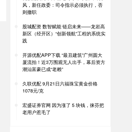
风，新任政委：司令指示必须执行，否
则撤职
股城配资 数智赋能 链启未来——龙岩高
新区（经开区）“创新领航”工程的系统实
践
开源优配APP下载 “最丑建筑”广州圆大
厦流拍！近3万围观无人出手，幕后资方
潮汕富豪已成“老赖”
久联优配 9月21日六福珠宝黄金价格
1078元/克
宏盛证券官网 因为涨了 5 块钱，徕芬把
老用户惹毛了