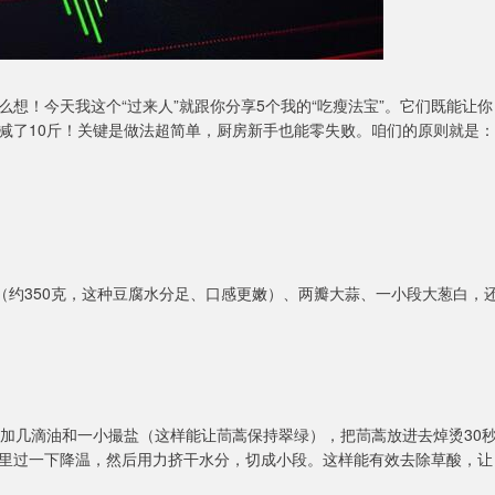
想！今天我这个“过来人”就跟你分享5个我的“吃瘦法宝”。它们既能让你
减了10斤！关键是做法超简单，厨房新手也能零失败。咱们的原则就是：
（约350克，这种豆腐水分足、口感更嫩）、两瓣大蒜、一小段大葱白，
后加几滴油和一小撮盐（这样能让茼蒿保持翠绿），把茼蒿放进去焯烫30
里过一下降温，然后用力挤干水分，切成小段。这样能有效去除草酸，让