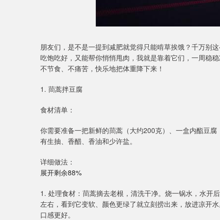
朋友们，是不是一提到减肥就觉得只能啃草挨饿？千万别这么
吃饱吃好，又能帮你悄悄甩肉，我就是靠着它们，一周稳稳
不节食、不痛苦，快乐地把体重降下来！
1. 茼蒿拌豆腐
食材清单：
你需要准备一把新鲜的茼蒿（大约200克）、一盒内酯豆腐
有生抽、香醋、香油和少许盐。
详细做法：
展开剩余88%
1. 处理食材：茼蒿摘去老根，清洗干净。烧一锅水，水开
左右，看到它变软、颜色更绿了就立刻捞出来，放进凉开水
口感更好。