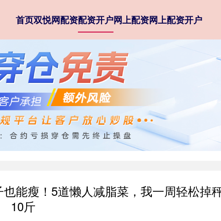
首页
双悦网配资
配资开户
网上配资
网上配资开户
肚子也能瘦！5道懒人减脂菜，我一周轻松掉
10斤