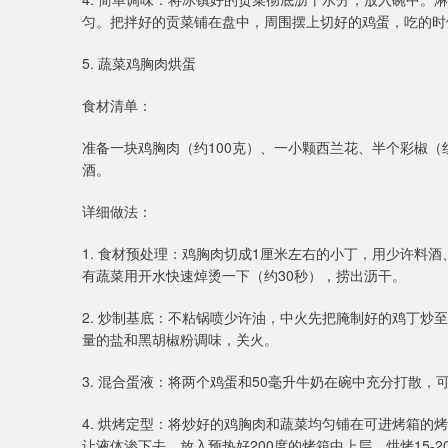
匀。把拌好的贡菜铺在盘中，周围摆上切好的鸡蛋，吃的时
5. 蔬菜鸡胸肉烘蛋
食材清单：
准备一块鸡胸肉（约100克）、一小颗西兰花、半个彩椒（
酒。
详细做法：
1. 食材预处理：鸡胸肉切成1厘米左右的小丁，用少许料
有蔬菜用开水快速焯烫一下（约30秒），捞出沥干。
2. 炒制基底：不粘锅喷少许油，中火先把腌制好的鸡丁炒
量的盐和黑胡椒粉调味，关火。
3. 混合蛋液：将两个鸡蛋和50毫升牛奶在碗中充分打散
4. 烘烤定型：将炒好的鸡胸肉和蔬菜均匀铺在可进烤箱
让液体渗下去。放入预热好200度的烤箱中上层，烘烤15