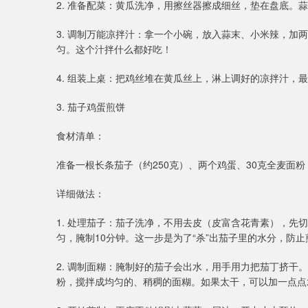
2. 准备配菜：黄瓜洗净，用擦丝器擦成细丝，垫在盘底。
3. 调制万能凉拌汁：拿一个小碗，放入蒜末、小米辣，
匀。这个汁拌什么都好吃！
4. 组装上桌：把鸡丝堆在黄瓜丝上，淋上调好的凉拌汁
3. 茄子鸡蛋煎饼
食材清单：
准备一根长条茄子（约250克）、两个鸡蛋、30克全麦面
详细做法：
1. 处理茄子：茄子洗净，不用去皮（皮富含花青素），
匀，腌制10分钟。这一步是为了“杀”出茄子里的水分，防
2. 调制面糊：腌制好的茄子会出水，用手用力把茄丁挤
粉，搅拌成均匀的、稍稠的面糊。如果太干，可以加一点点