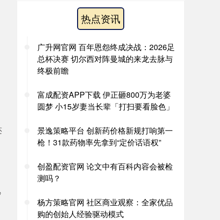
热点资讯
广升网官网 百年恩怨终成决战：2026足
总杯决赛 切尔西对阵曼城的来龙去脉与
终极前瞻
富成配资APP下载 伊正砸800万为老婆
圆梦 小15岁妻当长辈「打扫要看脸色」
景逸策略平台 创新药价格新规打响第一
还
枪！31款药物率先拿到“定价话语权”
创盈配资官网 论文中有百科内容会被检
测吗？
秒
杨方策略官网 社区商业观察：全家优品
购的创始人经验驱动模式