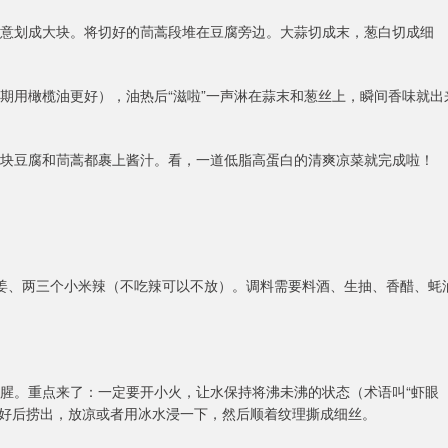
子随意划成大块。将切好的茼蒿段堆在豆腐旁边。大蒜切成末，葱白切成细
肥期用橄榄油更好），油热后“滋啦”一声淋在蒜末和葱丝上，瞬间香味就出
每一块豆腐和茼蒿都裹上酱汁。看，一道低脂高蛋白的清爽凉菜就完成啦！
块姜、两三个小米辣（不吃辣可以不放）。调料需要料酒、生抽、香醋、蚝
去腥。重点来了：一定要开小火，让水保持将沸未沸的状态（术语叫“虾眼
。煮好后捞出，放凉或者用冰水浸一下，然后顺着纹理撕成细丝。