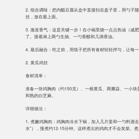
2. 组合调味：把内酯豆腐从盒中直接扣在盘子里，用勺
丝，放在最上面。
3. 激发香气：这是关键一步！在小锅里烧一点点热油（减
了。接着淋上两勺生抽、一勺香醋和几滴香油。
4. 最后融合：吃之前，用筷子把所有食材轻轻拌匀，让
2. 黄瓜鸡丝
食材清单：
准备一块鸡胸肉（约150克）、一根黄瓜、两瓣蒜、一小
和熟的白芝麻。
详细做法：
1. 煮嫩鸡胸肉：鸡胸肉冷水下锅，加入几片姜和一勺料酒
水”），慢煮约12-15分钟。这样煮出的鸡肉才不会发柴