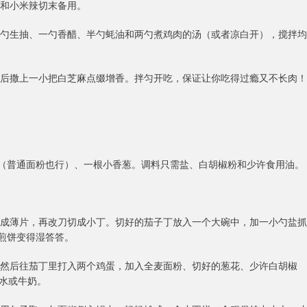
蒜和小米辣切末备用。
加两勺生抽、一勺香醋、半勺蚝油和两勺煮鸡肉的汤（或者凉白开），搅拌均
，最后撒上一小把白芝麻点缀增香。拌匀开吃，保证让你吃得过瘾又不长肉！
粉（普通面粉也行）、一根小香葱。调料只需盐、白胡椒粉和少许食用油。
先切成薄片，再改刀切成小丁。切好的茄子丁放入一个大碗中，加一小勺盐抓
止煎饼变得湿答答。
干。然后往茄丁里打入两个鸡蛋，加入全麦面粉、切好的葱花、少许白胡椒
水或牛奶。