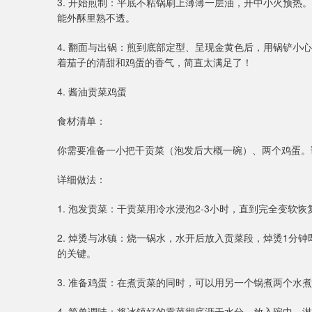
3. 开始煎制：平底不粘锅刷上薄薄一层油，开中小火预
能外酥里熟不透。
4. 翻面与出锅：煎到底部定型、呈现金黄色后，用锅铲
着茄子的清甜和鸡蛋的香气，简直太满足了！
4. 酱油贡菜鸡蛋
食材清单：
你需要准备一小把干贡菜（泡发后大概一碗）、两个鸡蛋。
详细做法：
1. 泡发贡菜：干贡菜用冷水浸泡2-3小时，直到完全变软
2. 焯烫与冰镇：烧一锅水，水开后放入贡菜段，焯烫1分
的关键。
3. 准备鸡蛋：在煮贡菜的同时，可以用另一个锅煮两个水
4. 简单调味：将冰镇好的贡菜彻底沥干水分，放入碗中