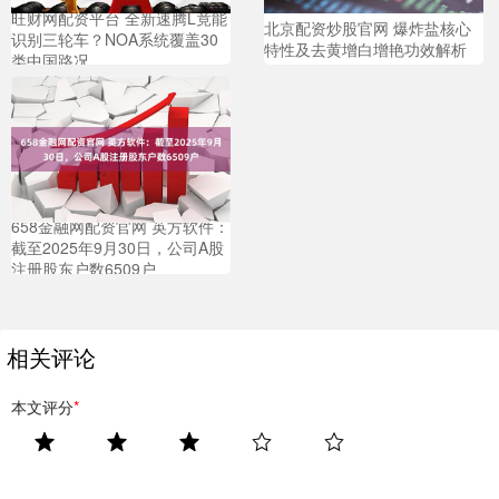
旺财网配资平台 全新速腾L竟能
北京配资炒股官网 爆炸盐核心
识别三轮车？NOA系统覆盖30
特性及去黄增白增艳功效解析
类中国路况
658金融网配资官网 英方软件：
截至2025年9月30日，公司A股
注册股东户数6509户
相关评论
本文评分
*