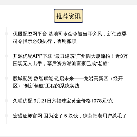
推荐资讯
优股配资网平台 基地司令命令被当耳旁风，新任政委：
司令指示必须执行，否则撤职
开源优配APP下载 “最丑建筑”广州圆大厦流拍！近3万
围观无人出手，幕后资方潮汕富豪已成“老赖”
股城配资 数智赋能 链启未来——龙岩高新区（经开
区）“创新领航”工程的系统实践
久联优配 9月21日六福珠宝黄金价格1078元/克
宏盛证券官网 因为涨了 5 块钱，徕芬把老用户惹毛了