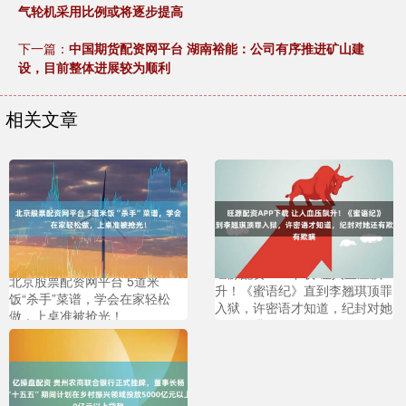
气轮机采用比例或将逐步提高
下一篇：
中国期货配资网平台 湖南裕能：公司有序推进矿山建
设，目前整体进展较为顺利
相关文章
旺源配资APP下载 让人血压飙
北京股票配资网平台 5道米
升！《蜜语纪》直到李翘琪顶罪
饭“杀手”菜谱，学会在家轻松
入狱，许密语才知道，纪封对她
做，上桌准被抢光！
还有欺瞒