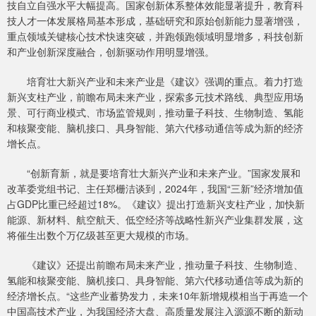
技自立自强水平大幅提高。国家创新体系整体效能显著提升，教育科
技人才一体发展格局基本形成，基础研究和原始创新能力显著增强，
重点领域关键核心技术快速突破，并跑领跑领域明显增多，科技创新
和产业创新深度融合，创新驱动作用明显增强。
培育壮大新兴产业和未来产业是《建议》强调的重点。着力打造
新兴支柱产业，前瞻布局未来产业，探索多元技术路线、典型应用场
景、可行商业模式、市场监管规则，推动量子科技、生物制造、氢能
和核聚变能、脑机接口、具身智能、第六代移动通信等成为新的经济
增长点。
“创新育新，就是要培育壮大新兴产业和未来产业。”国家发展和
改革委党组书记、主任郑栅洁谈到，2024年，我国“三新”经济增加值
占GDP比重已经超过18%。《建议》提出打造新兴支柱产业，加快新
能源、新材料、航空航天、低空经济等战略性新兴产业集群发展，这
将催生出数个万亿级甚至更大规模的市场。
《建议》还提出前瞻布局未来产业，推动量子科技、生物制造、
氢能和核聚变能、脑机接口、具身智能、第六代移动通信等成为新的
经济增长点。“这些产业蓄势发力，未来10年新增规模相当于再造一个
中国高技术产业，为我国经济大盘、高质量发展注入源源不断的新动