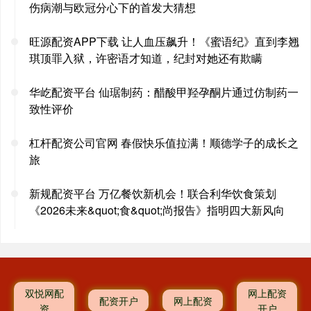
伤病潮与欧冠分心下的首发大猜想
旺源配资APP下载 让人血压飙升！《蜜语纪》直到李翘
琪顶罪入狱，许密语才知道，纪封对她还有欺瞒
华屹配资平台 仙琚制药：醋酸甲羟孕酮片通过仿制药一
致性评价
杠杆配资公司官网 春假快乐值拉满！顺德学子的成长之
旅
新规配资平台 万亿餐饮新机会！联合利华饮食策划
《2026未来&quot;食&quot;尚报告》指明四大新风向
双悦网配
网上配资
配资开户
网上配资
资
开户