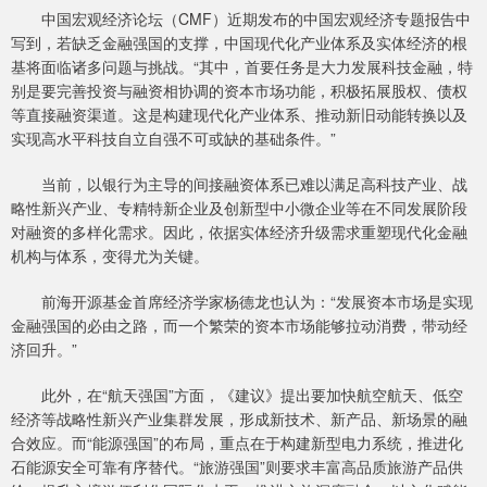
中国宏观经济论坛（CMF）近期发布的中国宏观经济专题报告中
写到，若缺乏金融强国的支撑，中国现代化产业体系及实体经济的根
基将面临诸多问题与挑战。“其中，首要任务是大力发展科技金融，特
别是要完善投资与融资相协调的资本市场功能，积极拓展股权、债权
等直接融资渠道。这是构建现代化产业体系、推动新旧动能转换以及
实现高水平科技自立自强不可或缺的基础条件。”
当前，以银行为主导的间接融资体系已难以满足高科技产业、战
略性新兴产业、专精特新企业及创新型中小微企业等在不同发展阶段
对融资的多样化需求。因此，依据实体经济升级需求重塑现代化金融
机构与体系，变得尤为关键。
前海开源基金首席经济学家杨德龙也认为：“发展资本市场是实现
金融强国的必由之路，而一个繁荣的资本市场能够拉动消费，带动经
济回升。”
此外，在“航天强国”方面，《建议》提出要加快航空航天、低空
经济等战略性新兴产业集群发展，形成新技术、新产品、新场景的融
合效应。而“能源强国”的布局，重点在于构建新型电力系统，推进化
石能源安全可靠有序替代。“旅游强国”则要求丰富高品质旅游产品供