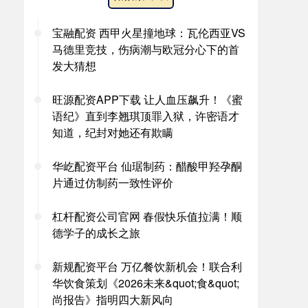
宝融配资 西甲火星撞地球：瓦伦西亚VS
马德里竞技，伤病潮与欧冠分心下的首
发大猜想
旺源配资APP下载 让人血压飙升！《蜜
语纪》直到李翘琪顶罪入狱，许密语才
知道，纪封对她还有欺瞒
华屹配资平台 仙琚制药：醋酸甲羟孕酮
片通过仿制药一致性评价
杠杆配资公司官网 春假快乐值拉满！顺
德学子的成长之旅
新规配资平台 万亿餐饮新机会！联合利
华饮食策划《2026未来&quot;食&quot;
尚报告》指明四大新风向