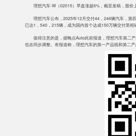
理想汽车-W（02015）早盘涨超6%，截至发稿，股价上涨5
理想汽车公布，2025年12月交付44，246辆汽车，第四季
已达1，540，215辆，成为国内首个达成150万辆交付里
值得注意的是，据晚点Auto此前报道，理想汽车第二产
也在同步调整。有报道称，理想汽车的第一产品线和第二产