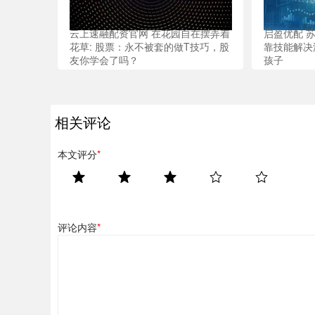
云上速融配资官网 在花园自在摆弄着
启盈优配 
花草: 股票：永不被套的做T技巧，股
靠技能解决
友你学会了吗？
孩子
相关评论
本文评分
*
评论内容
*