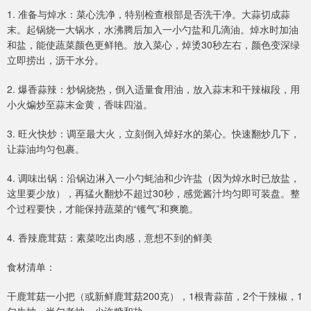
1. 准备与焯水：菜心洗净，特别检查根部是否洗干净。大蒜切成蒜
末。起锅烧一大锅水，水沸腾后加入一小勺盐和几滴油。焯水时加油
和盐，能使蔬菜颜色更鲜艳。放入菜心，焯烫30秒左右，颜色变深绿
立即捞出，沥干水分。
2. 爆香蒜辣：炒锅烧热，倒入适量食用油，放入蒜末和干辣椒段，用
小火煸炒至蒜末金黄，香味四溢。
3. 旺火快炒：调至最大火，立刻倒入焯好水的菜心。快速翻炒几下，
让蒜油均匀包裹。
4. 调味出锅：沿锅边淋入一小勺蚝油和少许盐（因为焯水时已放盐，
这里要少放），再猛火翻炒不超过30秒，感觉酱汁均匀即可装盘。整
个过程要快，才能保持蔬菜的“镬气”和爽脆。
4. 香辣鹿茸菇：素菜吃出肉感，意想不到的鲜美
食材清单：
干鹿茸菇一小把（或新鲜鹿茸菇200克），1根青蒜苗，2个干辣椒，1
勺生抽，半勺老抽，少许糖和盐。