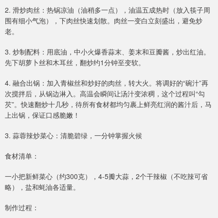
2. 滑炒肉丝：热锅凉油（油稍多一点），油温五成热时（放入筷子周
围有细小气泡），下肉丝快速划散。肉丝一变白立刻盛出，避免炒
老。
3. 炒制配料：用底油，中小火爆香蒜末、姜末和豆瓣酱，炒出红油。
先下胡萝卜丝和木耳丝，翻炒约1分钟至变软。
4. 融合出锅：加入青椒丝和炒好的肉丝，转大火。将调好的“碗汁”再
次搅拌后，从锅边淋入。高温会瞬间让汤汁变浓稠，这个过程叫“勾
芡”。快速翻炒十几秒，待所有食材都均匀裹上鲜亮红润的酱汁后，马
上出锅，保证口感脆嫩！
3. 蒜蓉辣炒菜心：清脆碧绿，一分钟掌握火候
食材清单：
一小把新鲜菜心（约300克），4-5瓣大蒜，2个干辣椒（不吃辣可省
略），盐和蚝油各适量。
制作过程：