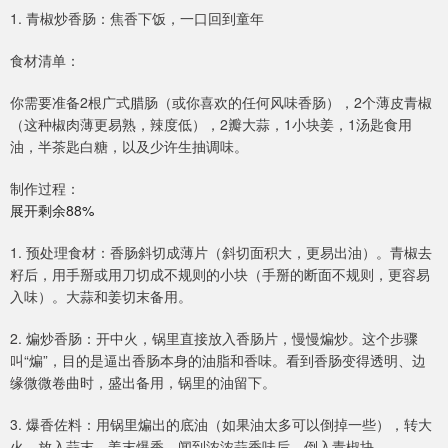
1. 青椒炒香肠：焦香下饭，一口回到童年
食材清单：
你需要准备2根广式腊肠（或你喜欢的任何风味香肠），2个薄皮青椒
（这种椒肉薄更易熟，辣度低），2瓣大蒜，1小块姜，1汤匙食用
油，半茶匙白糖，以及少许生抽调味。
制作过程：
展开剩余88%
1. 预处理食材：香肠斜切成薄片（斜切面积大，更易出油）。青椒去
籽后，用手掰或用刀切成不规则的小块（手掰的断面不规则，更容易
入味）。大蒜和姜切末备用。
2. 煸炒香肠：开中火，锅里直接放入香肠片，慢慢煸炒。这个步骤
叫“煸”，目的是逼出香肠本身的油脂和香味。看到香肠变得透明、边
缘微微卷曲时，盛出备用，锅里的油留下。
3. 爆香佐料：用锅里煸出的底油（如果油太多可以倒掉一些），转大
火，放入蒜末、姜末爆香，闻到浓浓蒜香味后，倒入青椒块。