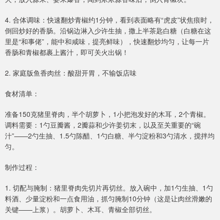
4. 合体调味：快速翻炒青椒约1分钟，看到表面略有“虎皮”状焦痕时，
倒回炒好的香肠。沿锅边淋入少许生抽，撒上半茶匙白糖（白糖在这
里是“和事佬”，能中和咸味，提亮鲜味），快速翻炒均匀，让每一片
香肠和青椒都裹上酱汁，即可关火出锅！
2. 家庭版鱼香肉丝：酸甜开胃，不输饭店味
食材清单：
准备150克猪里脊肉，半个胡萝卜，1小把泡发好的木耳，2个青椒。
调料需要：1勺豆瓣酱，2瓣蒜和少许姜切末，以及至关重要的“碗
汁”——2勺生抽、1.5勺陈醋、1勺白糖、半勺淀粉和3勺清水，搅拌均
匀。
制作过程：
1. 切配与腌制：猪里脊肉先切片再切丝。放入碗中，加1勺生抽、1勺
料酒、少量淀粉和一点食用油，抓匀腌制10分钟（这是让肉丝滑嫩的
关键——上浆）。胡萝卜、木耳、青椒全部切丝。