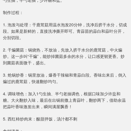
制作过程：
1. 泡发与处理：干鹿茸菇用温水泡发20分钟，洗净后挤干水分，切成
段。如果是新鲜的，直接洗净撕开即可。青蒜苗的蒜白和蒜叶分开，
分别切段。
2. 干煸菌菇：锅烧热，不放油，先放入挤干水分的鹿茸菇，中火煸
炒。这一步叫“干煸”，能炒掉菌菇多余的水分，让口感更韧更香。炒
到菌菇表面微干，盛出。
3. 炝锅炒香：锅里放油，爆香干辣椒和青蒜白段。香味出来后，倒入
煸过的鹿茸菇，快速翻炒均匀。
4. 调味增色：加入1勺生抽、半勺老抽调色，根据口味加少许盐和
糖。大火翻炒入味，最后在出锅前撒上青蒜叶，翻炒两下，借助余温
把蒜叶香味激发出来，瞬间满屋飘香！
5. 西红柿炒肉末：酸甜拌饭，汤汁都不剩
食材清单：