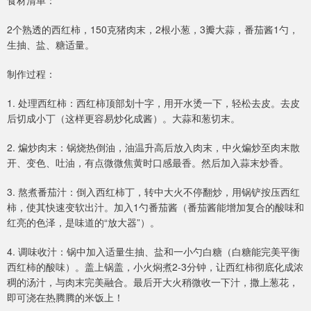
2个熟透的西红柿，150克猪肉末，2根小葱，3瓣大蒜，番茄酱1勺，
生抽、盐、糖适量。
制作过程：
1. 处理西红柿：西红柿顶部划十字，用开水烫一下，轻松去皮。去皮
后切成小丁（这样更容易炒化成酱）。大蒜和葱切末。
2. 煸炒肉末：锅烧热倒油，油温升高后放入肉末，中火煸炒至肉末散
开、变色、吐油，有点微微焦黄时口感最香。然后加入蒜末炒香。
3. 熬煮番茄汁：倒入西红柿丁，转中大火不停翻炒，用锅铲按压西红
柿，使其快速变软出汁。加入1勺番茄酱（番茄酱能增加复合的酸味和
红亮的色泽，是味道的“放大器”）。
4. 调味收汁：锅中加入适量生抽、盐和一小勺白糖（白糖能完美平衡
西红柿的酸味）。盖上锅盖，小火焖煮2-3分钟，让西红柿彻底化成浓
稠的汤汁，与肉末完美融合。最后开大火稍微收一下汁，撒上葱花，
即可浇在热腾腾的米饭上！