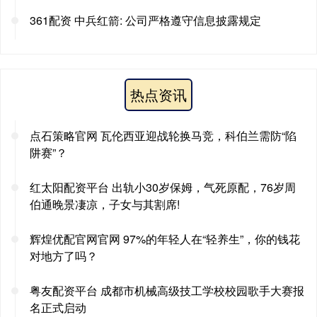
361配资 中兵红箭: 公司严格遵守信息披露规定
热点资讯
点石策略官网 瓦伦西亚迎战轮换马竞，科伯兰需防“陷
阱赛”？
红太阳配资平台 出轨小30岁保姆，气死原配，76岁周
伯通晚景凄凉，子女与其割席!
辉煌优配官网官网 97%的年轻人在“轻养生”，你的钱花
对地方了吗？
粤友配资平台 成都市机械高级技工学校校园歌手大赛报
名正式启动