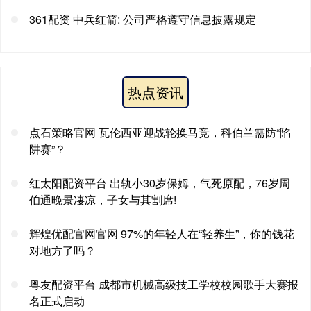
361配资 中兵红箭: 公司严格遵守信息披露规定
热点资讯
点石策略官网 瓦伦西亚迎战轮换马竞，科伯兰需防“陷
阱赛”？
红太阳配资平台 出轨小30岁保姆，气死原配，76岁周
伯通晚景凄凉，子女与其割席!
辉煌优配官网官网 97%的年轻人在“轻养生”，你的钱花
对地方了吗？
粤友配资平台 成都市机械高级技工学校校园歌手大赛报
名正式启动